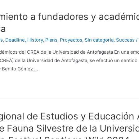
miento a fundadores y académi
ta
as
,
Deadline
,
History
,
Plans
,
Proyectos
,
Sin categoría
,
Success
/
adémicos del CREA de la Universidad de Antofagasta En una em
CREA) de la Universidad de Antofagasta, se efectuó un sentido
 y Benito Gómez …
ional de Estudios y Educación 
e Fauna Silvestre de la Univers