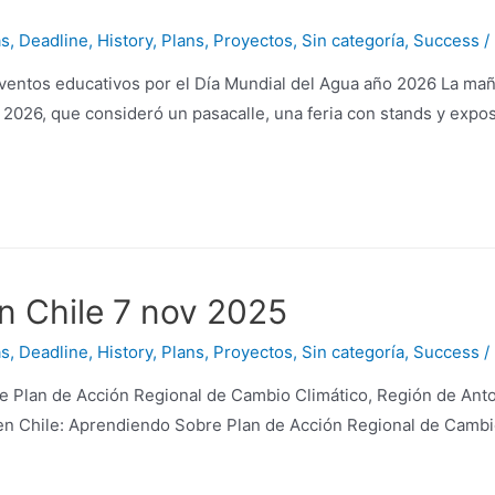
as
,
Deadline
,
History
,
Plans
,
Proyectos
,
Sin categoría
,
Success
/
ventos educativos por el Día Mundial del Agua año 2026 La ma
ua 2026, que consideró un pasacalle, una feria con stands y expo
n Chile 7 nov 2025
as
,
Deadline
,
History
,
Plans
,
Proyectos
,
Sin categoría
,
Success
/
e Plan de Acción Regional de Cambio Climático, Región de Antof
a en Chile: Aprendiendo Sobre Plan de Acción Regional de Cambi