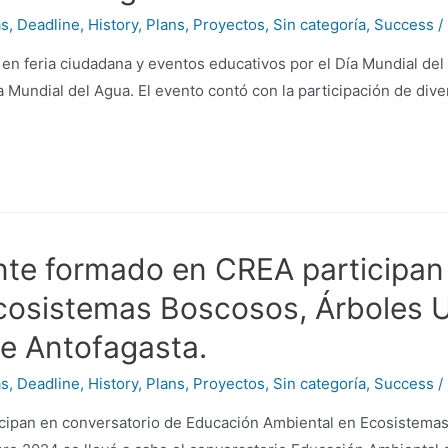
as
,
Deadline
,
History
,
Plans
,
Proyectos
,
Sin categoría
,
Success
/
en feria ciudadana y eventos educativos por el Día Mundial de
a Mundial del Agua. El evento contó con la participación de div
te formado en CREA participan 
cosistemas Boscosos, Árboles 
e Antofagasta.
as
,
Deadline
,
History
,
Plans
,
Proyectos
,
Sin categoría
,
Success
/
ipan en conversatorio de Educación Ambiental en Ecosistemas