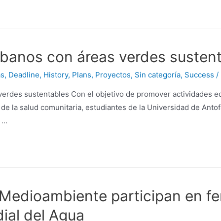
banos con áreas verdes susten
as
,
Deadline
,
History
,
Plans
,
Proyectos
,
Sin categoría
,
Success
/
rdes sustentables Con el objetivo de promover actividades edu
o de la salud comunitaria, estudiantes de la Universidad de Ant
a …
Medioambiente participan en fe
ial del Agua