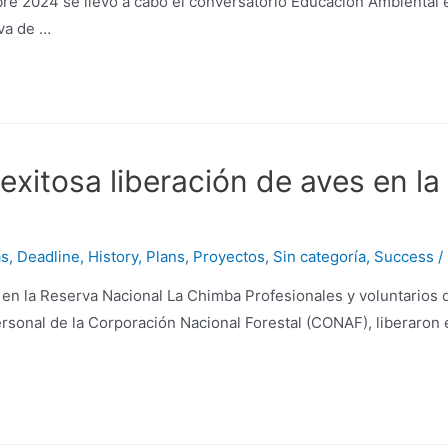
mbre 2024 se llevó a cabo el conversatorio Educación Ambienta
iva de …
xitosa liberación de aves en la
as
,
Deadline
,
History
,
Plans
,
Proyectos
,
Sin categoría
,
Success
/
 en la Reserva Nacional La Chimba Profesionales y voluntarios 
personal de la Corporación Nacional Forestal (CONAF), liberaro